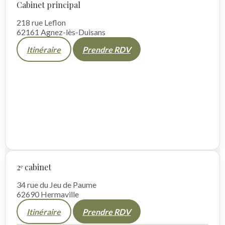
Cabinet principal
218 rue Leflon
62161 Agnez-lès-Duisans
Itinéraire
Prendre RDV
2ᵉ cabinet
34 rue du Jeu de Paume
62690 Hermaville
Itinéraire
Prendre RDV