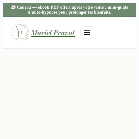
🎁
Cadeau
— eBook PDF offert après votre visite : mini-guide
d’auto-hypnose pour prolonger les bienfaits.
Muriel Pruvot